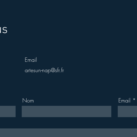
us
Email
artesun-nap@sfr.fr
Nom
Email