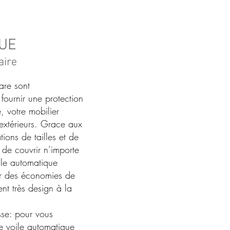
QUE
aire
are sont
fournir une protection
e, votre mobilier
 extérieurs. Grace aux
tions de tailles et de
 de couvrir n’importe
ile automatique
er des économies de
ent très design à la
sse: pour vous
une voile automatique