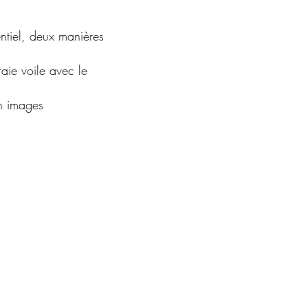
entiel, deux manières
raie voile avec le
n images